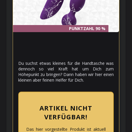
PUNKTZAHL 90 %
PUNKTZAHL 90 %
Du suchst etwas kleines für die Handtasche was
dennoch so viel Kraft hat um Dich zum
Höhepunkt zu bringen? Dann haben wir hier einen
kleinen aber feinen Helfer für Dich.
ARTIKEL NICHT
VERFÜGBAR!
Das hier vorgestellte Produkt ist aktuell