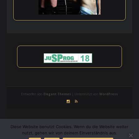
Entworfen von
Elegant Themes
| Unterstützt von
WordPress
Diese Website benutzt Cookies. Wenn du die Website weiter
nutzt, gehen wir von deinem Einverständnis aus.